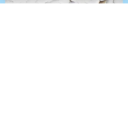
塗装が劣化してくると、外壁のひび割れ・剥がれなどの症状
が出てきます。
外壁材はセメントを主成分としているため、雨水を吸収する
ようになると乾燥収縮を繰り返し、表面からひび割れしてし
まいます。